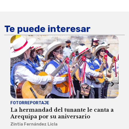
Te puede interesar
FOTORREPORTAJE
FOT
La hermandad del tunante le canta a
Pro
Arequipa por su aniversario
rit
Zintia Fernández Licla
Zint