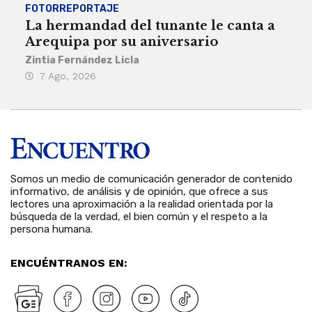
FOTORREPORTAJE
FOT
La hermandad del tunante le canta a
Pro
Arequipa por su aniversario
rit
Zintia Fernández Licla
Zint
7 Ago, 2026
3 
Somos un medio de comunicación generador de contenido
informativo, de análisis y de opinión, que ofrece a sus
lectores una aproximación a la realidad orientada por la
búsqueda de la verdad, el bien común y el respeto a la
persona humana.
ENCUÉNTRANOS EN: