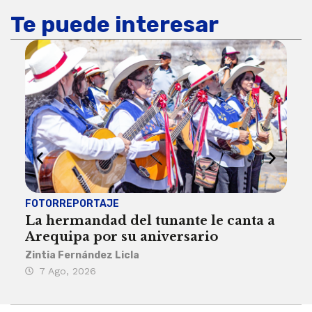
Te puede interesar
FOTORREPORTAJE
FOT
La hermandad del tunante le canta a
Pro
Arequipa por su aniversario
rit
Zintia Fernández Licla
Zint
7 Ago, 2026
3 