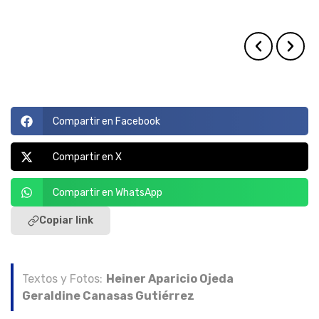
Gobierno
Gobierno
cumplió.
diferentes calles de la ciudad.
Compartir en Facebook
Compartir en X
Compartir en WhatsApp
Copiar link
Textos y Fotos:
Heiner Aparicio Ojeda
Geraldine Canasas Gutiérrez