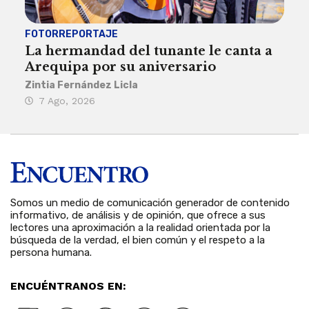
FOTORREPORTAJE
FOT
La hermandad del tunante le canta a
Pro
Arequipa por su aniversario
rit
Zintia Fernández Licla
Zint
7 Ago, 2026
3 
Somos un medio de comunicación generador de contenido
informativo, de análisis y de opinión, que ofrece a sus
lectores una aproximación a la realidad orientada por la
búsqueda de la verdad, el bien común y el respeto a la
persona humana.
ENCUÉNTRANOS EN: