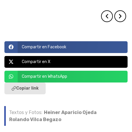
evitar el ingreso de vehículos particulares.
coronavirus.
por la zona.
población.
retiradas o detenidas.
entre vendedores y compradores.
Compartir en Facebook
Compartir en X
Compartir en WhatsApp
Copiar link
Textos y Fotos:
Heiner Aparicio Ojeda
Rolando Vilca Begazo