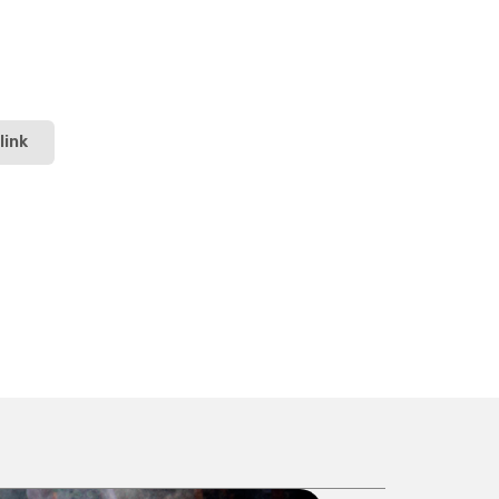
ni IV y la primera reparación no
ción no era tan sencillo de
ss anticipó una investigación
so.
(Foto Sedapar)
icio.
(Foto Sedapar)
link