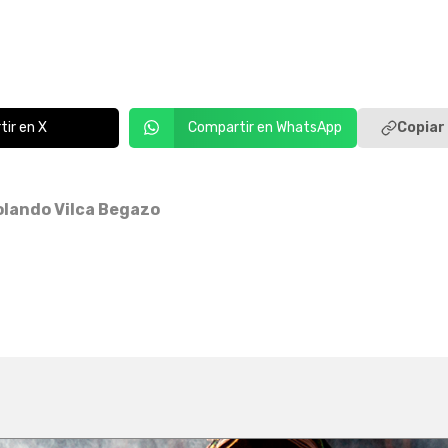
ión de la planta La Tomilla II, en el sector de Charca
 que el problema registrado en la tubería de conduc
segunda reparación sea exitosa. Mientras tanto Suna
 lo que volvieron a trabajar en la zona de difícil acce
rminar responsabilidades en esta suspensión del serv
Copiar 
ir en X
Compartir en WhatsApp
olando Vilca Begazo