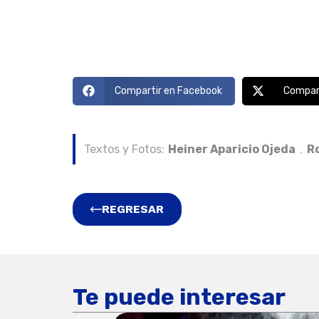
Se fracturó la línea de conducc
Desde Sedapar reconocieron
resolver y esperaban que la 
fue efectiva, por
posterior para dete
Compartir en Facebook
Compart
Textos y Fotos:
Heiner Aparicio Ojeda
,
R
REGRESAR
Te puede interesar