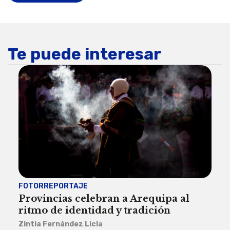
Te puede interesar
FOTORREPORTAJE
FOT
Provincias celebran a Arequipa al
Civ
ritmo de identidad y tradición
des
Zintia Fernández Licla
Zint