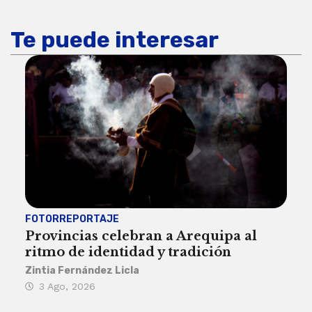
Te puede interesar
FOTORREPORTAJE
FOT
Provincias celebran a Arequipa al
Civ
ritmo de identidad y tradición
des
Zintia Fernández Licla
Zint
3 Ago, 2026
27