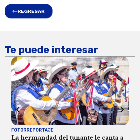
REGRESAR
Te puede interesar
FOTORREPORTAJE
FOT
La hermandad del tunante le canta a
Pro