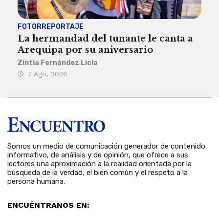
FOTORREPORTAJE
FOT
La hermandad del tunante le canta a
Pro
Arequipa por su aniversario
rit
Zintia Fernández Licla
Zint
7 Ago, 2026
3 
Somos un medio de comunicación generador de contenido
informativo, de análisis y de opinión, que ofrece a sus
lectores una aproximación a la realidad orientada por la
búsqueda de la verdad, el bien común y el respeto a la
persona humana.
ENCUÉNTRANOS EN: