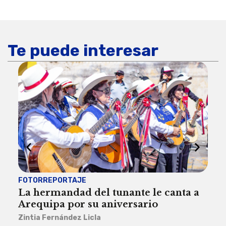
Te puede interesar
FOTORREPORTAJE
FOT
La hermandad del tunante le canta a
Pro
Arequipa por su aniversario
rit
Zintia Fernández Licla
Zint