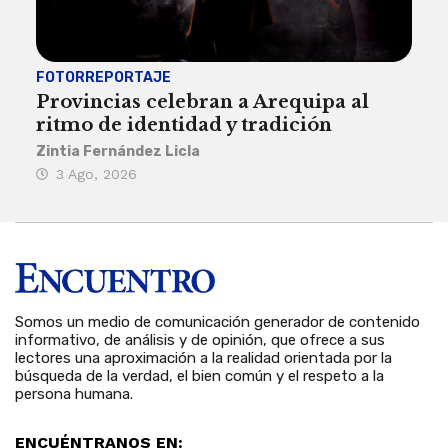
FOTORREPORTAJE
FOT
Provincias celebran a Arequipa al
Civ
ritmo de identidad y tradición
des
Zintia Fernández Licla
Zint
3 Ago, 2026
27
Somos un medio de comunicación generador de contenido
informativo, de análisis y de opinión, que ofrece a sus
lectores una aproximación a la realidad orientada por la
búsqueda de la verdad, el bien común y el respeto a la
persona humana.
ENCUÉNTRANOS EN: