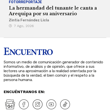
FOTORREPORTAJE
FOT
La hermandad del tunante le canta a
Pro
Arequipa por su aniversario
rit
Zintia Fernández Licla
Zint
7 Ago, 2026
3 
Somos un medio de comunicación generador de contenido
informativo, de análisis y de opinión, que ofrece a sus
lectores una aproximación a la realidad orientada por la
búsqueda de la verdad, el bien común y el respeto a la
persona humana.
ENCUÉNTRANOS EN: