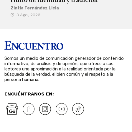
ritmo de identidad y tradición
des
Zintia Fernández Licla
Zint
3 Ago, 2026
27
Somos un medio de comunicación generador de contenido
informativo, de análisis y de opinión, que ofrece a sus
lectores una aproximación a la realidad orientada por la
búsqueda de la verdad, el bien común y el respeto a la
persona humana.
ENCUÉNTRANOS EN: