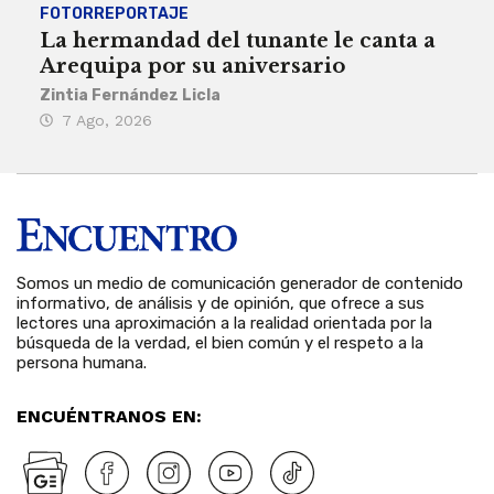
FOTORREPORTAJE
FOT
La hermandad del tunante le canta a
Pro
Arequipa por su aniversario
rit
Zintia Fernández Licla
Zint
7 Ago, 2026
3 
Somos un medio de comunicación generador de contenido
informativo, de análisis y de opinión, que ofrece a sus
lectores una aproximación a la realidad orientada por la
búsqueda de la verdad, el bien común y el respeto a la
persona humana.
ENCUÉNTRANOS EN: