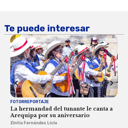
Te puede interesar
FOTORREPORTAJE
FOT
La hermandad del tunante le canta a
Pro
Arequipa por su aniversario
rit
Zintia Fernández Licla
Zint