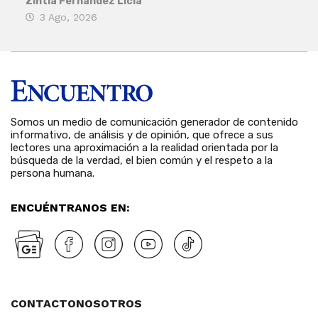
Zintia Fernández Licla
Zint
3 Ago, 2026
27
Somos un medio de comunicación generador de contenido
informativo, de análisis y de opinión, que ofrece a sus
lectores una aproximación a la realidad orientada por la
búsqueda de la verdad, el bien común y el respeto a la
persona humana.
ENCUÉNTRANOS EN:
CONTACTO
NOSOTROS