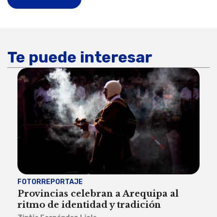
Te puede interesar
FOTORREPORTAJE
FOT
Provincias celebran a Arequipa al
Civ
ritmo de identidad y tradición
des