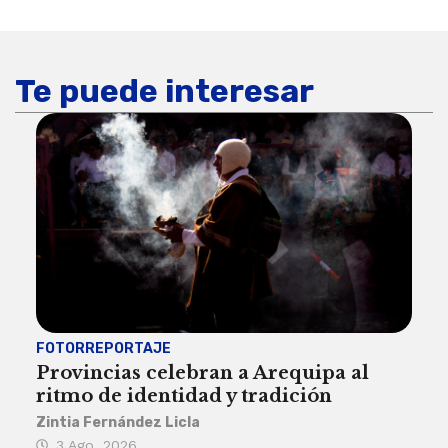
Te puede interesar
FOTORREPORTAJE
FOT
Provincias celebran a Arequipa al
Civ
ritmo de identidad y tradición
des
Zintia Fernández Licla
Zint
3 Ago, 2026
27