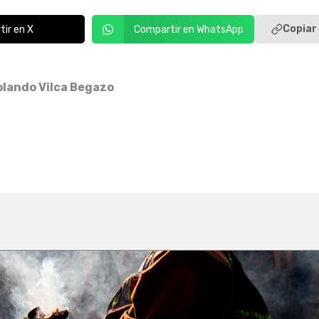
Copiar 
ir en X
Compartir en WhatsApp
olando Vilca Begazo