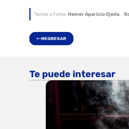
Textos y Fotos:
Heiner Aparicio Ojeda
,
R
REGRESAR
Te puede interesar