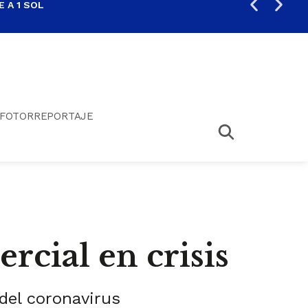
 A 1 SOL
FIL
FOTORREPORTAJE
cial en crisis
del coronavirus