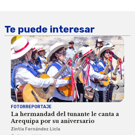
Te puede interesar
FOTORREPORTAJE
FOT
La hermandad del tunante le canta a
Pro
Arequipa por su aniversario
rit
Zintia Fernández Licla
Zint