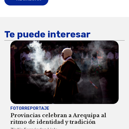
Te puede interesar
FOTORREPORTAJE
FOT
Provincias celebran a Arequipa al
Civ
ritmo de identidad y tradición
des