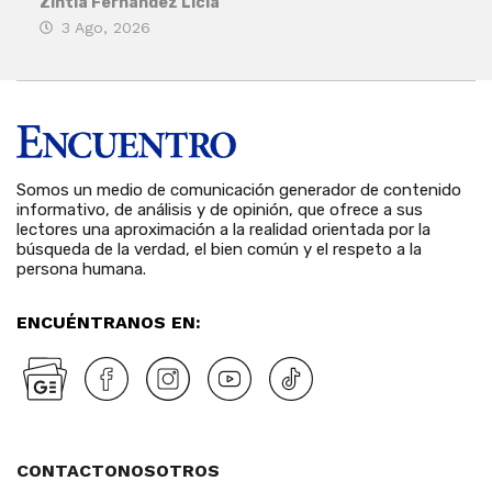
Zintia Fernández Licla
Zint
3 Ago, 2026
27
Somos un medio de comunicación generador de contenido
informativo, de análisis y de opinión, que ofrece a sus
lectores una aproximación a la realidad orientada por la
búsqueda de la verdad, el bien común y el respeto a la
persona humana.
ENCUÉNTRANOS EN:
CONTACTO
NOSOTROS