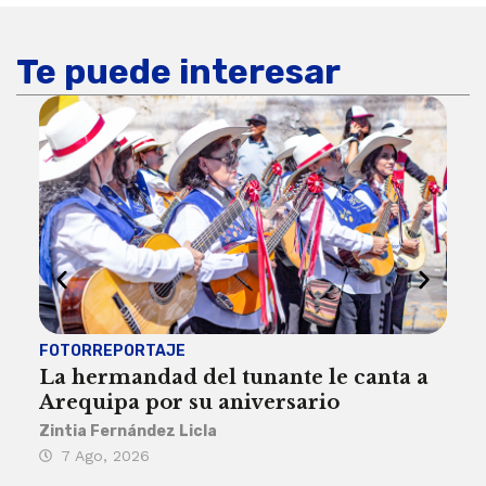
Te puede interesar
FOTORREPORTAJE
FOT
La hermandad del tunante le canta a
Pro
Arequipa por su aniversario
rit
Zintia Fernández Licla
Zint
7 Ago, 2026
3 