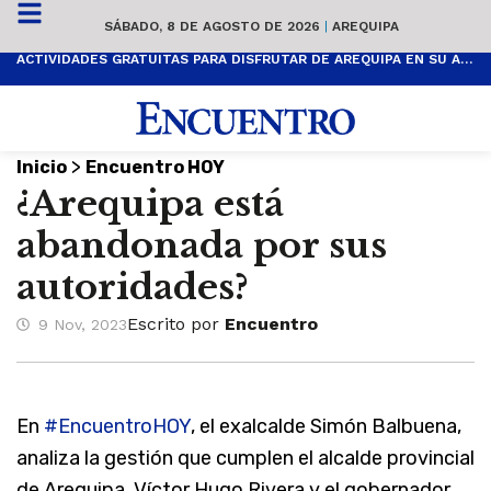
SÁBADO, 8 DE AGOSTO DE 2026
|
AREQUIPA
ACTIVIDADES GRATUITAS PARA DISFRUTAR DE AREQUIPA EN SU ANIVERSARIO
>
Inicio
Encuentro HOY
¿Arequipa está
abandonada por sus
autoridades?
Escrito por
Encuentro
9 Nov, 2023
En
#EncuentroHOY
, el exalcalde Simón Balbuena,
analiza la gestión que cumplen el alcalde provincial
de Arequipa, Víctor Hugo Rivera y el gobernador