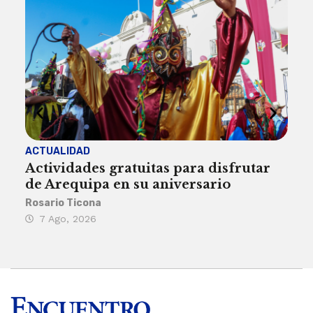
ACTUALIDAD
INST
Actividades gratuitas para disfrutar
Per
de Arequipa en su aniversario
no 
Rosario Ticona
Reda
7 Ago, 2026
7 