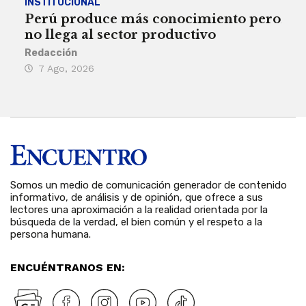
INSTITUCIONAL
ECO
Perú produce más conocimiento pero
Aum
no llega al sector productivo
de 
Redacción
Deys
7 Ago, 2026
6 
Somos un medio de comunicación generador de contenido
informativo, de análisis y de opinión, que ofrece a sus
lectores una aproximación a la realidad orientada por la
búsqueda de la verdad, el bien común y el respeto a la
persona humana.
ENCUÉNTRANOS EN: