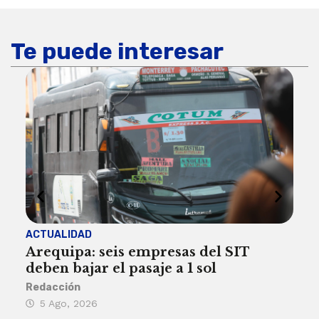
Te puede interesar
ACTUALIDAD
INST
Arequipa: seis empresas del SIT
FIL
deben bajar el pasaje a 1 sol
a A
Redacción
Reda
5 Ago, 2026
5 