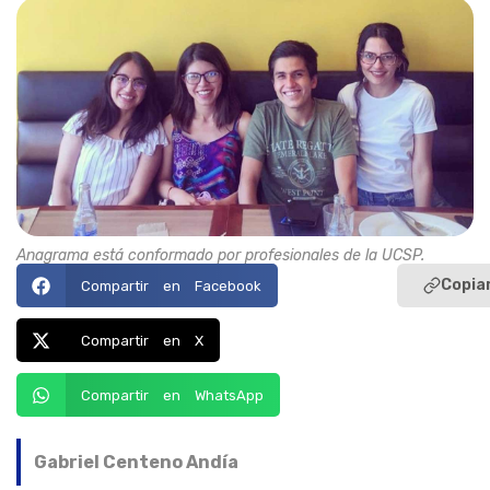
Anagrama está conformado por profesionales de la UCSP.
Copiar
Compartir en Facebook
Compartir en X
Compartir en WhatsApp
Gabriel Centeno Andía