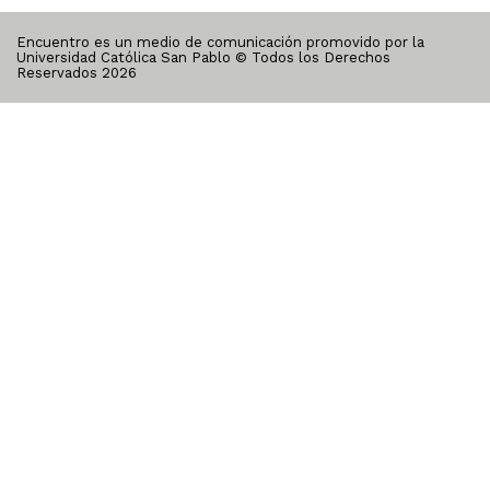
Encuentro es un medio de comunicación promovido por la
Universidad Católica San Pablo © Todos los Derechos
Reservados
2026