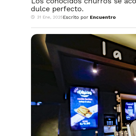
Los conocidos churros se aco
dulce perfecto.
Escrito por
Encuentro
31 Ene, 2025