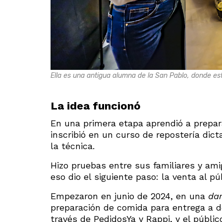
Ella es una antigua alumna de la San Pablo, donde estu
La idea funcionó
En una primera etapa aprendió a prepar
inscribió en un curso de repostería dicta
la técnica.
Hizo pruebas entre sus familiares y ami
eso dio el siguiente paso: la venta al pú
Empezaron en junio de 2024, en una
dar
preparación de comida para entrega a do
través de PedidosYa y Rappi, y el públic