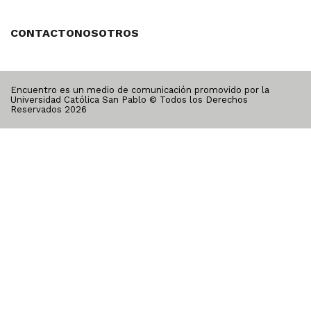
CONTACTO
NOSOTROS
Encuentro es un medio de comunicación promovido por la
Universidad Católica San Pablo © Todos los Derechos
Reservados
2026