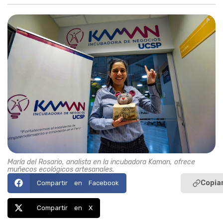
María del Rosario, analista en la incubadora Kaman, ofrece
muñecos ecológicos artesanales.
Copiar
Compartir en Facebook
Compartir en X