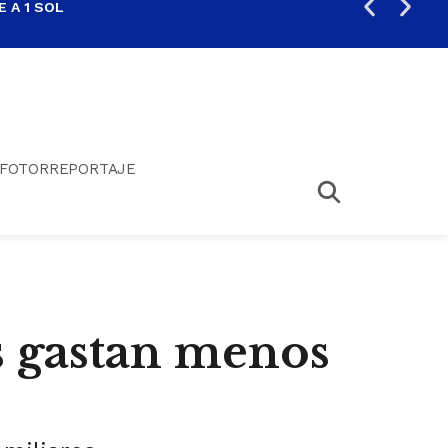
 A 1 SOL
FIL
FOTORREPORTAJE
s gastan menos