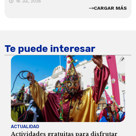
16 Jul, 2026
CARGAR MÁS
Te puede interesar
ACTUALIDAD
INST
Actividades gratuitas para disfrutar
Per