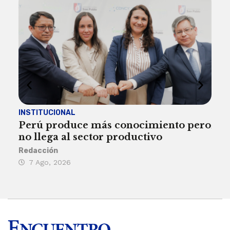
INSTITUCIONAL
ECO
Perú produce más conocimiento pero
Aum
no llega al sector productivo
de 
Redacción
Deys
7 Ago, 2026
6 