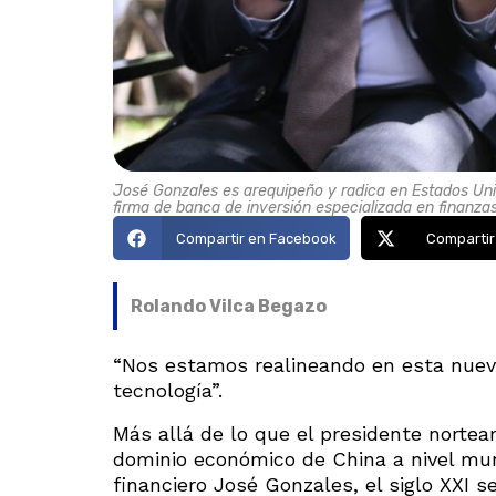
José Gonzales es arequipeño y radica en Estados Uni
firma de banca de inversión especializada en finanz
Compartir en Facebook
Compartir
Rolando Vilca Begazo
“Nos estamos realineando en esta nueva
tecnología”.
Más allá de lo que el presidente norte
dominio económico de China a nivel mun
financiero José Gonzales, el siglo XXI 