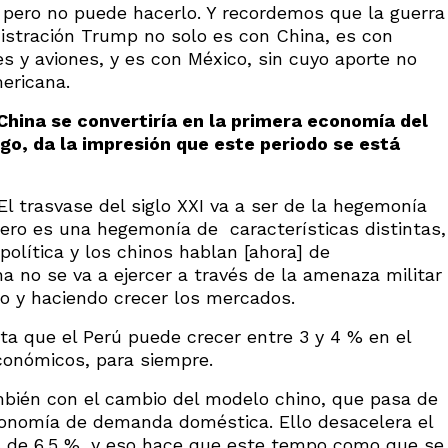
 pero no puede hacerlo. Y recordemos que la guerra
istración Trump no solo es con China, es con
s y aviones, y es con México, sin cuyo aporte no
mericana.
China se convertiría en la primera economía del
o, da la impresión que este periodo se está
El trasvase del siglo XXI va a ser de la hegemonía
ero es una hegemonía de características distintas,
política y los chinos hablan [ahora] de
na no se va a ejercer a través de la amenaza militar
do y haciendo crecer los mercados.
ta que el Perú puede crecer entre 3 y 4 % en el
económicos, para siempre.
mbién con el cambio del modelo chino, que pasa de
onomía de demanda doméstica. Ello desacelera el
es de 6.5 %, y eso hace que este tempo como que se