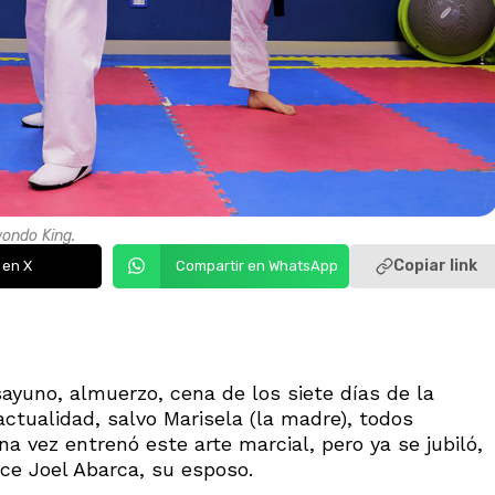
wondo King.
Copiar link
 en X
Compartir en WhatsApp
sayuno, almuerzo, cena de los siete días de la
ctualidad, salvo Marisela (la madre), todos
a vez entrenó este arte marcial, pero ya se jubiló,
ice Joel Abarca, su esposo.