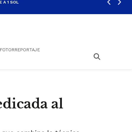
 A 1 SOL
FIL
FOTORREPORTAJE
dicada al