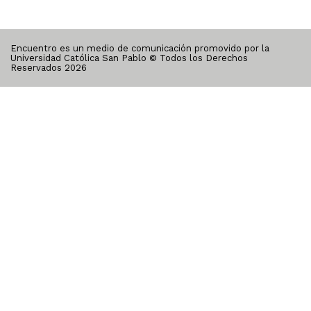
Encuentro es un medio de comunicación promovido por la
Universidad Católica San Pablo © Todos los Derechos
Reservados
2026