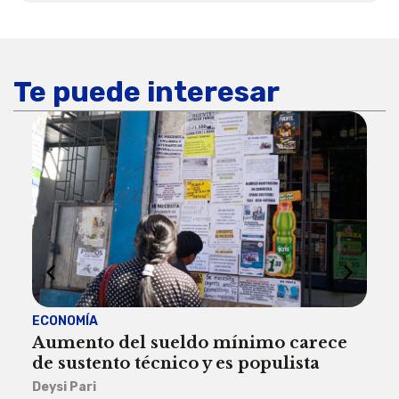
Te puede interesar
ECONOMÍA
ACT
Aumento del sueldo mínimo carece
¿Sa
de sustento técnico y es populista
sie
his
Deysi Pari