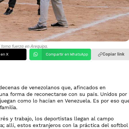
l toma fuerza en Arequipa.
Copiar link
 en X
Compartir en WhatsApp
 decenas de venezolanos que, afincados en
 una forma de reconectarse con su país. Unidos por
 juegan como lo hacían en Venezuela. Es por eso qu
amilia.
s y trabajo, los deportistas llegan al campo
; allí, estos extranjeros con la práctica del softbol