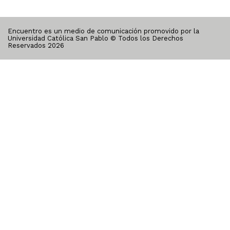
Encuentro es un medio de comunicación promovido por la
Universidad Católica San Pablo © Todos los Derechos
Reservados
2026