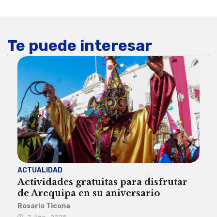
Te puede interesar
ACTUALIDAD
INST
Actividades gratuitas para disfrutar
Per
de Arequipa en su aniversario
no 
Rosario Ticona
Reda
7 Ago, 2026
7 