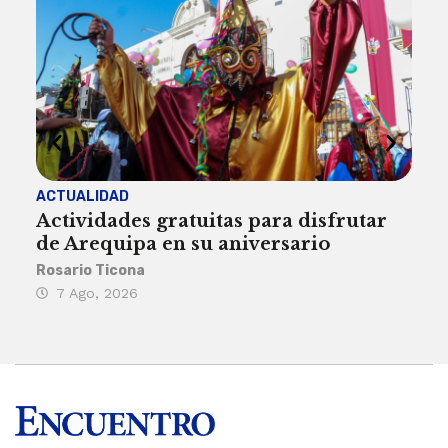
ACTUALIDAD
INST
Actividades gratuitas para disfrutar
Per
de Arequipa en su aniversario
no 
Rosario Ticona
Reda
7 Ago, 2026
7 