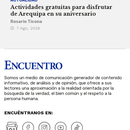
ACTUALIDAD
INST
Actividades gratuitas para disfrutar
Per
de Arequipa en su aniversario
no 
Rosario Ticona
Reda
7 Ago, 2026
7 
Somos un medio de comunicación generador de contenido
informativo, de análisis y de opinión, que ofrece a sus
lectores una aproximación a la realidad orientada por la
búsqueda de la verdad, el bien común y el respeto a la
persona humana.
ENCUÉNTRANOS EN: