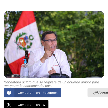
Mandatario aclaró que se requiere de un acuerdo amplio para
recuperar la economía del país.
Copiar
Compartir en Facebook
Compartir en X