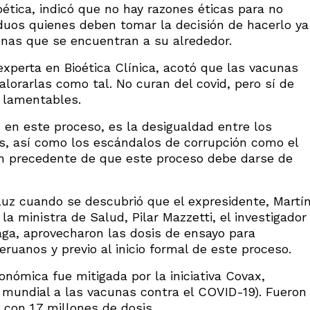
oética, indicó que no hay razones éticas para no
iduos quienes deben tomar la decisión de hacerlo ya
onas que se encuentran a su alrededor.
 experta en Bioética Clínica, acotó que las vacunas
lorarlas como tal. No curan del covid, pero sí de
 lamentables.
 en este proceso, es la desigualdad entre los
es, así como los escándalos de corrupción como el
n precedente de que este proceso debe darse de
 luz cuando se descubrió que el expresidente, Martí
 la ministra de Salud, Pilar Mazzetti, el investigador
aga, aprovecharon las dosis de ensayo para
ruanos y previo al inicio formal de este proceso.
onómica fue mitigada por la iniciativa Covax,
 mundial a las vacunas contra el COVID-19). Fueron
 con 1.7 millones de dosis.