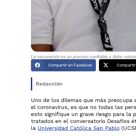
La vacunación es un proceso confiable y debe valorar
Compartir en Facebook
Compartir
Redacción
Uno de los dilemas que más preocupa a
el coronavirus, es que no todas las per
esto signifique un grave riesgo para la
tratados en el conversatorio Desafíos é
la
Universidad Católica San Pablo
(UCSP