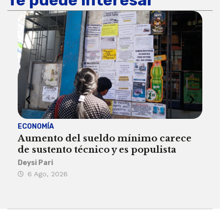
ECONOMÍA
ACT
Aumento del sueldo mínimo carece
¿Sa
de sustento técnico y es populista
sie
his
Deysi Pari
6 Ago, 2026
Rosa
6 