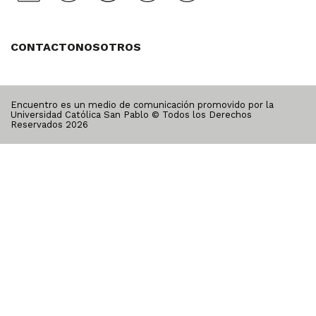
CONTACTO
NOSOTROS
Encuentro es un medio de comunicación promovido por la
Universidad Católica San Pablo © Todos los Derechos
Reservados
2026