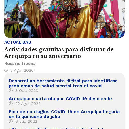
ACTUALIDAD
Actividades gratuitas para disfrutar de
Arequipa en su aniversario
Rosario Ticona
7 Ago, 2026
Desarrollan herramienta digital para identificar
problemas de salud mental tras el covid
3 Oct, 2023
Arequipa: cuarta ola por COVID-19 desciende
22 Ago, 2022
Pico de contagios COVID-19 en Arequipa llegaría
en la quincena de julio
6 Jul, 2022