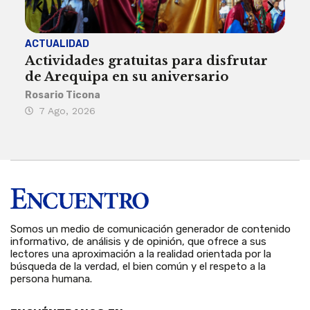
ACTUALIDAD
INST
Actividades gratuitas para disfrutar
Per
de Arequipa en su aniversario
no 
Rosario Ticona
Reda
7 Ago, 2026
7 
Somos un medio de comunicación generador de contenido
informativo, de análisis y de opinión, que ofrece a sus
lectores una aproximación a la realidad orientada por la
búsqueda de la verdad, el bien común y el respeto a la
persona humana.