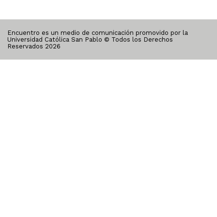
Encuentro es un medio de comunicación promovido por la
Universidad Católica San Pablo © Todos los Derechos
Reservados
2026