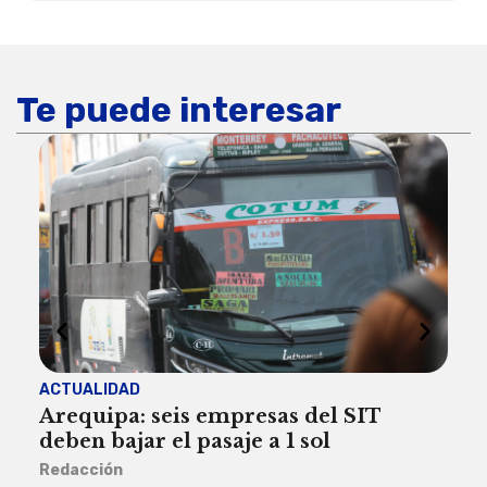
Te puede interesar
ACTUALIDAD
INST
Arequipa: seis empresas del SIT
FIL
deben bajar el pasaje a 1 sol
a A
Redacción
Reda