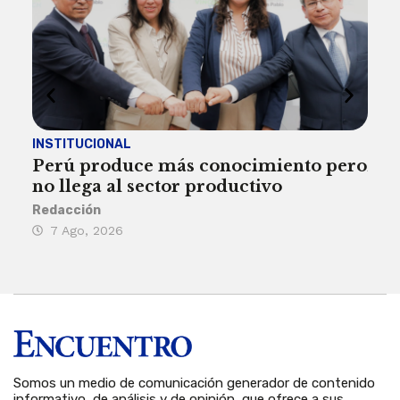
INSTITUCIONAL
ECO
Perú produce más conocimiento pero
Aum
no llega al sector productivo
de 
Redacción
Deys
7 Ago, 2026
6 
Somos un medio de comunicación generador de contenido
informativo, de análisis y de opinión, que ofrece a sus