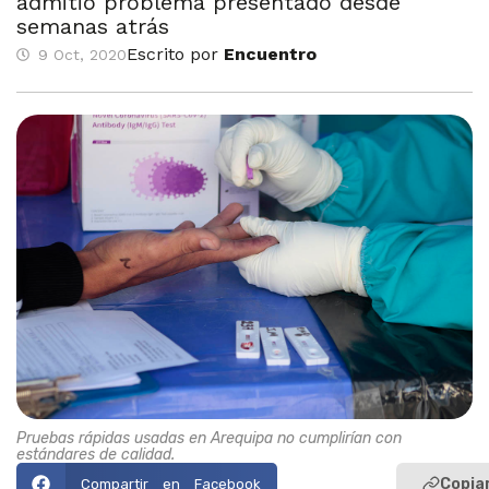
admitió problema presentado desde
semanas atrás
Escrito por
Encuentro
9 Oct, 2020
Pruebas rápidas usadas en Arequipa no cumplirían con
estándares de calidad.
Copiar
Compartir en Facebook