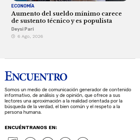
ECONOMÍA
ACT
Aumento del sueldo mínimo carece
¿Sa
de sustento técnico y es populista
sie
his
Deysi Pari
6 Ago, 2026
Rosa
6 
Somos un medio de comunicación generador de contenido
informativo, de análisis y de opinión, que ofrece a sus
lectores una aproximación a la realidad orientada por la
búsqueda de la verdad, el bien común y el respeto a la
persona humana.
ENCUÉNTRANOS EN: