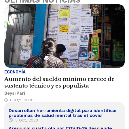
ECONOMÍA
Aumento del sueldo mínimo carece de
sustento técnico y es populista
Deysi Pari
6 Ago, 2026
Desarrollan herramienta digital para identificar
problemas de salud mental tras el covid
3 Oct, 2023
Arequipa: cuarta ola por COVID-19 desciende