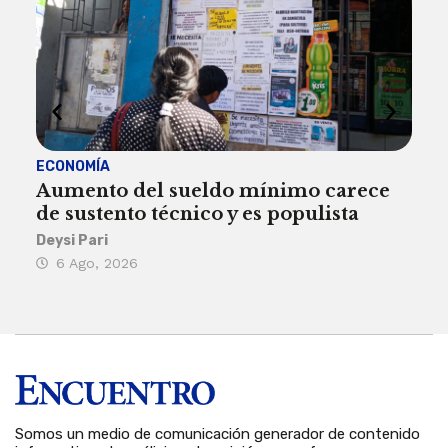
ECONOMÍA
ACT
Aumento del sueldo mínimo carece
¿Sa
de sustento técnico y es populista
sie
his
Deysi Pari
6 Ago, 2026
Rosa
6 
Somos un medio de comunicación generador de contenido