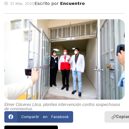
Escrito por
Encuentro
31 Mar, 2020
Elmer Cáceres Llica, plantea intervención contra sospechosos
de coronavirus.
Copiar
Compartir en Facebook