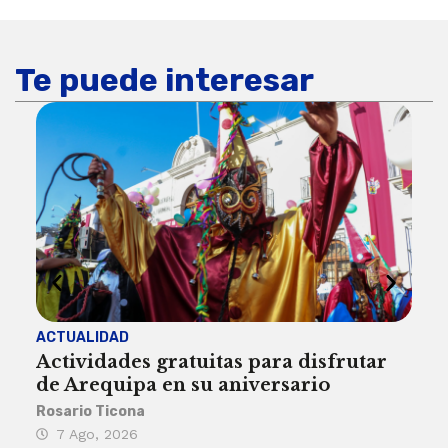
Te puede interesar
ACTUALIDAD
INST
Actividades gratuitas para disfrutar
Per
de Arequipa en su aniversario
no 
Rosario Ticona
Reda
7 Ago, 2026
7 