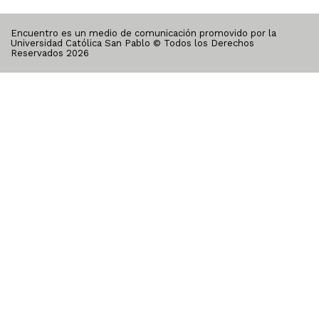
Encuentro es un medio de comunicación promovido por la
Universidad Católica San Pablo © Todos los Derechos
Reservados
2026