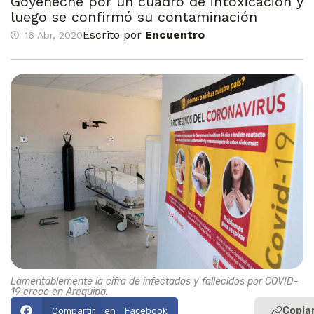
Goyeneche por un cuadro de intoxicación y
luego se confirmó su contaminación
Escrito por
Encuentro
16 Abr, 2020
Lamentablemente la cifra de infectados y fallecidos por COVID-
19 crece en Arequipa.
Copiar
Compartir en Facebook