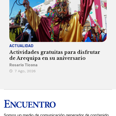
ACTUALIDAD
INST
Actividades gratuitas para disfrutar
Per
de Arequipa en su aniversario
no 
Rosario Ticona
Reda
7 Ago, 2026
7 
Somos un medio de comunicación generador de contenido